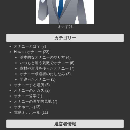
オナすけ
カテゴリー
オナニーとは？
(7)
How to オナニー
(23)
基本的なオナニーのやり方
(4)
いつもと違う刺激でオナニー
(6)
食材や道具を使ったオナニー
(7)
オナニー求道者のたしなみ
(3)
間違ったオナニー
(3)
オナニーする場所
(5)
オナニーのオカズ
(2)
オナニー哲学
(1)
オナニーの医学的見地
(7)
オナホール
(13)
電動オナホール
(11)
運営者情報