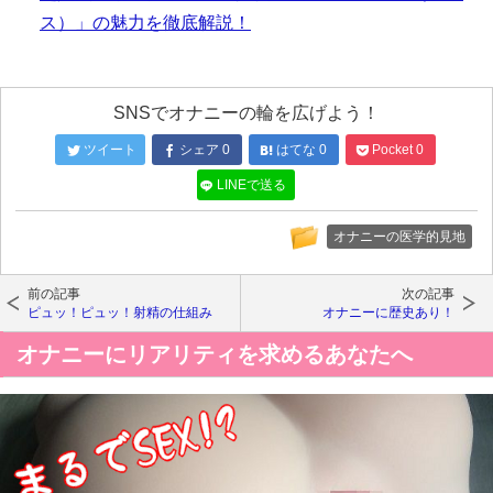
ス）」の魅力を徹底解説！
SNSでオナニーの輪を広げよう！
ツイート
シェア
0
はてな
0
Pocket
0
LINEで送る
オナニーの医学的見地
前の記事
次の記事
ピュッ！ピュッ！射精の仕組み
オナニーに歴史あり！
オナニーにリアリティを求めるあなたへ