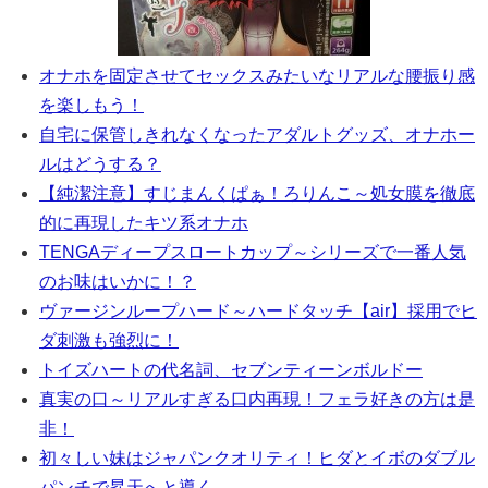
オナホを固定させてセックスみたいなリアルな腰振り感
を楽しもう！
自宅に保管しきれなくなったアダルトグッズ、オナホー
ルはどうする？
【純潔注意】すじまんくぱぁ！ろりんこ～処女膜を徹底
的に再現したキツ系オナホ
TENGAディープスロートカップ～シリーズで一番人気
のお味はいかに！？
ヴァージンループハード～ハードタッチ【air】採用でヒ
ダ刺激も強烈に！
トイズハートの代名詞、セブンティーンボルドー
真実の口～リアルすぎる口内再現！フェラ好きの方は是
非！
初々しい妹はジャパンクオリティ！ヒダとイボのダブル
パンチで昇天へと導く