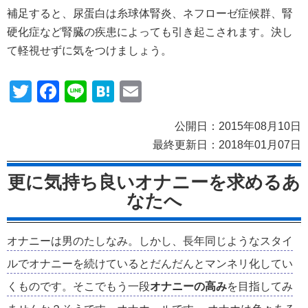
補足すると、尿蛋白は糸球体腎炎、ネフローゼ症候群、腎
硬化症など腎臓の疾患によっても引き起こされます。決し
て軽視せずに気をつけましょう。
Twitter
Facebook
Line
Hatena
Email
公開日：2015年08月10日
最終更新日：
2018年01月07日
更に気持ち良いオナニーを求めるあ
なたへ
オナニーは男のたしなみ。しかし、長年同じようなスタイ
ルでオナニーを続けているとだんだんとマンネリ化してい
くものです。そこでもう一段
オナニーの高み
を目指してみ