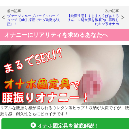
前の記事
次の記事
ヴァージンループハード～ハード
【純潔注意】すじまんくぱぁ！ろ
タッチ【air】採用でヒダ刺激も強
りんこ～処女膜を徹底的に再現し
烈に！
たキツ系オナホ
オナニーにリアリティを求めるあなたへ
リアルな腰振り感が得られるウレタン製ヒップ！収納が大変ですが、腰
振り感、耐久性ともにピカイチです！
オナホ固定具を徹底解説！