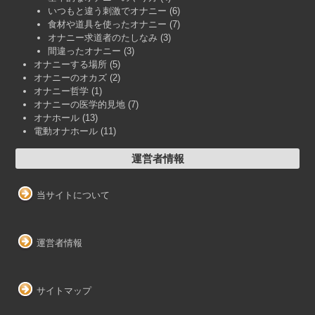
いつもと違う刺激でオナニー
(6)
食材や道具を使ったオナニー
(7)
オナニー求道者のたしなみ
(3)
間違ったオナニー
(3)
オナニーする場所
(5)
オナニーのオカズ
(2)
オナニー哲学
(1)
オナニーの医学的見地
(7)
オナホール
(13)
電動オナホール
(11)
運営者情報
当サイトについて
運営者情報
サイトマップ