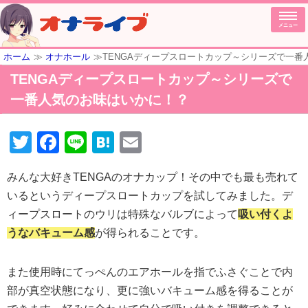
メニュー
ホーム
≫
オナホール
≫TENGAディープスロートカップ～シリーズで一番
TENGAディープスロートカップ～シリーズで
一番人気のお味はいかに！？
Twitter
Facebook
Line
Hatena
Email
みんな大好きTENGAのオナカップ！その中でも最も売れて
いるというディープスロートカップを試してみました。デ
ィープスロートのウリは特殊なバルブによって
吸い付くよ
うなバキューム感
が得られることです。
また使用時にてっぺんのエアホールを指でふさぐことで内
部が真空状態になり、更に強いバキューム感を得ることが