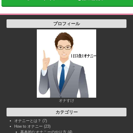
プロフィール
オナすけ
カテゴリー
オナニーとは？
(7)
How to オナニー
(23)
基本的なオナニーのやり方
(4)