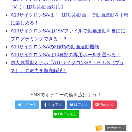
TV【＋1D対応動画対応】
A10サイクロンSAは「+1D対応動画」で動画連動を手軽
に楽しめる！
A10サイクロンSAはCSVファイルで動画連動を自由に
プログラミングできる！？
A10サイクロンSAの2種類の動画連動機能
A10サイクロンSAは10種類の専用ホールを選べる！
超人気電動オナホ「A10サイクロンSA ＋PLUS（プラ
ス）」の魅力を徹底解説！
SNSでオナニーの輪を広げよう！
ツイート
シェア
0
はてな
0
Pocket
0
LINEで送る
オナホール