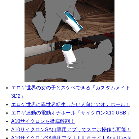
エロゲ世界の女の子とスケベできる「カスタムメイド
3D2」
エロゲ世界に異世界転生したい人向けのオナホール！
エロゲ連動の電動オナホール「サイクロンX10 USB」
A10サイクロンを徹底解剖！
A10サイクロンSAは専用アプリでスマホ操作も可能！
A10サイクロンSA専用アダルト動画サイトAdult Festa