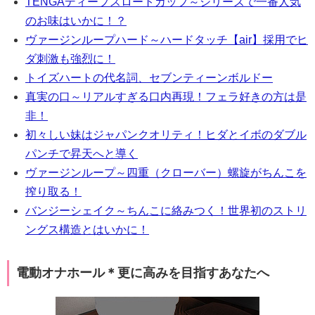
TENGAディープスロートカップ～シリーズで一番人気
のお味はいかに！？
ヴァージンループハード～ハードタッチ【air】採用でヒ
ダ刺激も強烈に！
トイズハートの代名詞、セブンティーンボルドー
真実の口～リアルすぎる口内再現！フェラ好きの方は是
非！
初々しい妹はジャパンクオリティ！ヒダとイボのダブル
パンチで昇天へと導く
ヴァージンループ～四重（クローバー）螺旋がちんこを
搾り取る！
バンジーシェイク～ちんこに絡みつく！世界初のストリ
ングス構造とはいかに！
電動オナホール＊更に高みを目指すあなたへ